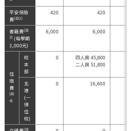
平安保險
420
420
(註2)
費
(註
書籍費
6,000
6,000
3)
(每學期
3,000元)
校
0
四人房 45,800
本
二人房 51,800
部
住
宿
北
0
16,600
費
港
(註
(一
4)
律
住
校)
(註
交通費
0
0