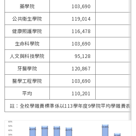
藥學院
103,690
2
公共衛生學院
119,014
2
健康照護學院
116,478
2
生命科學院
103,690
5
人文與科技學院
95,128
6
牙醫學院
120,867
2
醫學工程學院
103,690
3
平均
110,201
2
註：全校學雜費標準係以113學年度9學院平均學雜費表達