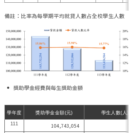
備註：比率為每學期平均就貸人數占全校學生人數
獎助學金經費與每生獎助金額
學年度
獎助學金金額(元)
學生人數(人)
111
104,743,054
7