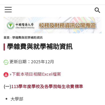
Jump to Main content
Jump to Navigation
首頁
校務資訊說明
Open sub
財務資訊分析
Open sub
您在這裡
首頁
-
學雜費與就學補助資訊
學雜費與就學補助資訊
Open sub
學雜費與就學補助資訊
其他重要資訊
Open sub
更新日期：2025年12月
內部控制制度及執行
»
下載本項目相關Excel檔案
(一)
113學年度學校及各學院每生收費標準
大學部
學院