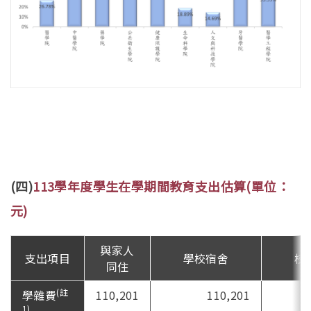
(四)
113學年度學生在學期間教育支出估算(單位：
元)
與家人
支出項目
學校宿舍
校
同住
(註
學雜費
110,201
110,201
1)