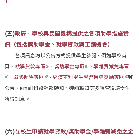
(五)
政府、學校與民間機構提供之各項助學措施資
訊（包括獎助學金、就學貸款與工讀機會）
各項訊息均以公告方式提供學生參閱，例如學校首
(link is external)
(link is external)
頁、
就學貸款專區
、
獎助學金專區
、
學雜費減免專區
(link is external)
(link is external)
(link i
、
弱勢助學專區
、
經濟不利學生學習輔導獎勵專區
等
extern
公告、email班級幹部轉知、導師轉知等多項管道讓學生
獲得訊息。
(六)
在校生申請就學貸款/獎助學金/學雜費減免之金