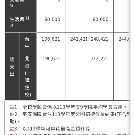
5)
(註
生活費
80,000
80,000
3)
台
196,621
242,421~248,421
244,62
中
北
196,621
213,221
總
港
支
(一
出
律
住
校)
註1：全校學雜費係以113學年度9學院平均學費表達。
註2：平安保險費依113學年度公開招標作業結果(不含教
助)。
註3：以113學年可申貸最高金額計算。