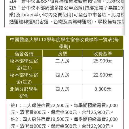
註4：台中校區校外租賃為雅房及套房概估價，北港校區
註5：台中校本部周邊多路公車路線(持綁定電子票證10公
乘)及ibike(半小時內免費使用)可至台中市各區。北港校
通運輸轉運站(客運、台鐵及高鐵轉運站)，學校備有接駁
中國醫藥大學
113
學年度學生宿舍收費標準一覽表(每
學期)
宿舍名稱
房型
收費基準
校本部學生宿
二人房
25,900
元
舍(註1)
校本部學生宿
四人房
22,900
元
舍(註2)
北港分部學生
四人房
8,300
元
宿舍
註1：二人房住宿費22,500元，每學期預繳電費2,000
元、清潔費900元、保證金500元，合計25,900元。
註2：四人房住宿費19,500元，每學期預繳電費2,000
元、清潔費900元、保證金500元，合計22,900元。