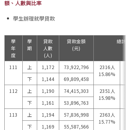
額、人數與比率
學生辦理就學貸款
學
學
貸款
貸款金額
總計(
年
期
人數
(元)
度
(人)
111
上
1,172
73,922,796
2316人
14
15.86%
下
1,144
69,809,458
112
上
1,190
74,415,303
2351人
12
15.98%
下
1,161
53,896,763
113
上
1,194
57,836,998
2363人
11
15.77%
下
1,169
55,587,566