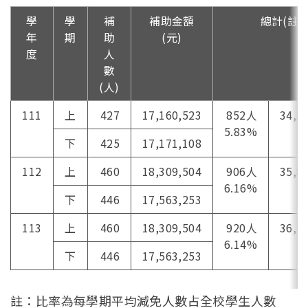
學
學
補
補助金額
總計(註)
年
期
助
(元)
度
人
數
(人)
111
上
427
17,160,523
852人
34,3
5.83%
下
425
17,171,108
112
上
460
18,309,504
906人
35,8
6.16%
下
446
17,563,253
113
上
460
18,309,504
920人
36,5
6.14%
下
446
17,563,253
註：比率為每學期平均減免人數占全校學生人數